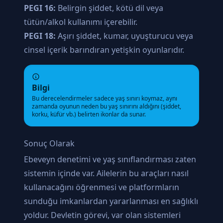
PEGI 16:
Belirgin şiddet, kötü dil veya
tütün/alkol kullanımı içerebilir.
PEGI 18:
Aşırı şiddet, kumar, uyuşturucu veya
cinsel içerik barındıran yetişkin oyunlarıdır.
Bilgi
Bu derecelendirmeler sadece yaş sınırı koymaz, aynı
zamanda oyunun neden bu yaş sınırını aldığını (şiddet,
korku, küfür vb.) belirten ikonlar da sunar.
Sonuç Olarak
Ebeveyn denetimi ve yaş sınıflandırması zaten
sistemin içinde var. Ailelerin bu araçları nasıl
kullanacağını öğrenmesi ve platformların
sunduğu imkanlardan yararlanması en sağlıklı
yoldur. Devletin görevi, var olan sistemleri