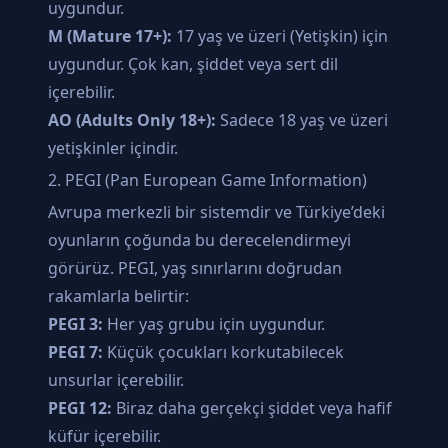
uygundur.
M (Mature 17+):
17 yaş ve üzeri (Yetişkin) için
uygundur. Çok kan, şiddet veya sert dil
içerebilir.
AO (Adults Only 18+):
Sadece 18 yaş ve üzeri
yetişkinler içindir.
2. PEGI (Pan European Game Information)
Avrupa merkezli bir sistemdir ve Türkiye’deki
oyunların çoğunda bu derecelendirmeyi
görürüz. PEGI, yaş sınırlarını doğrudan
rakamlarla belirtir:
PEGI 3:
Her yaş grubu için uygundur.
PEGI 7:
Küçük çocukları korkutabilecek
unsurlar içerebilir.
PEGI 12:
Biraz daha gerçekçi şiddet veya hafif
küfür içerebilir.