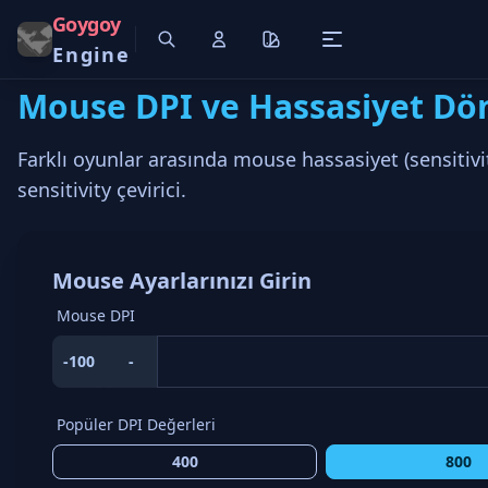
Goygoy
Engine
Mouse DPI ve Hassasiyet Dö
Farklı oyunlar arasında mouse hassasiyet (sensitiv
sensitivity çevirici.
Mouse Ayarlarınızı Girin
Mouse DPI
-100
-
Popüler DPI Değerleri
400
800