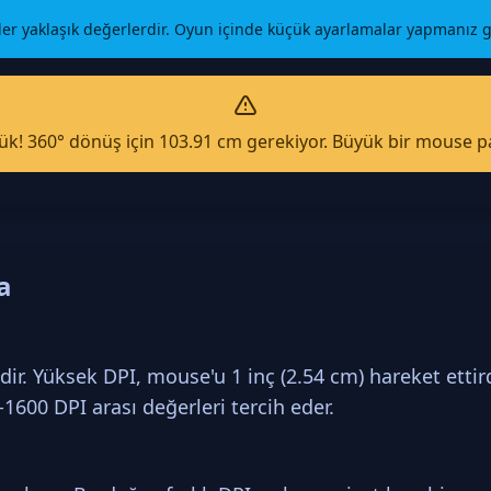
r yaklaşık değerlerdir. Oyun içinde küçük ayarlamalar yapmanız ge
ük! 360° dönüş için 103.91 cm gerekiyor. Büyük bir mouse pa
a
ir. Yüksek DPI, mouse'u 1 inç (2.54 cm) hareket etti
1600 DPI arası değerleri tercih eder.