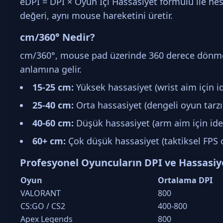
eDPI = DPI × Oyun İçi Hassasiyet formülü ile hes
değeri, aynı mouse hareketini üretir.
cm/360° Nedir?
cm/360°, mouse pad üzerinde 360 derece dönmek
anlamına gelir.
15-25 cm:
Yüksek hassasiyet (wrist aim için id
25-40 cm:
Orta hassasiyet (dengeli oyun tarzı
40-60 cm:
Düşük hassasiyet (arm aim için ide
60+ cm:
Çok düşük hassasiyet (taktiksel FPS 
Profesyonel Oyuncuların DPI ve Hassasiy
Oyun
Ortalama DPI
VALORANT
800
CS:GO / CS2
400-800
Apex Legends
800