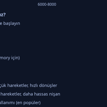
6000-8000
uz?
e başlayın
mory için)
ük hareketler, hızlı dönüşler
hareketler, daha hassas nişan
llanımı (en popüler)