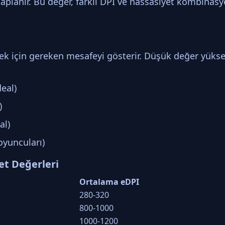
aplanır. Bu değer, farklı DPI ve hassasiyet kombinasyo
 için gereken mesafeyi gösterir. Düşük değer yükse
eal)
)
al)
oyuncuları)
et Değerleri
Ortalama eDPI
280-320
800-1000
1000-1200