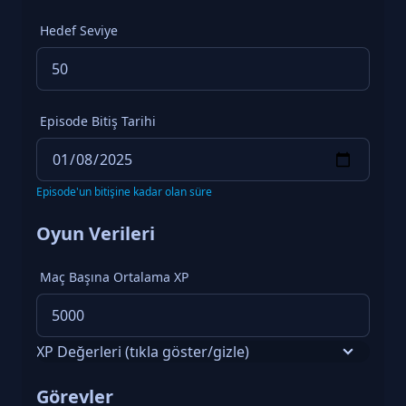
Hedef Seviye
Episode Bitiş Tarihi
Episode'un bitişine kadar olan süre
Oyun Verileri
Maç Başına Ortalama XP
XP Değerleri (tıkla göster/gizle)
Durum
XP Miktarı
Görevler
Maç Kazancı
~5,000 XP