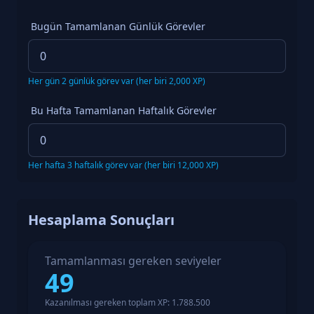
Maç Kaybı
~3,500 XP
Bugün Tamamlanan Günlük Görevler
Spike Plant/Defuse
+300 XP
Round Kazancı
+200 XP per round
Günlük Görev
2,000 XP
Her gün 2 günlük görev var (her biri 2,000 XP)
Haftalık Görev
12,000 XP
Bu Hafta Tamamlanan Haftalık Görevler
Her hafta 3 haftalık görev var (her biri 12,000 XP)
Hesaplama Sonuçları
Tamamlanması gereken seviyeler
49
Kazanılması gereken toplam XP: 1.788.500