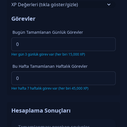
XP Değerleri (tıkla göster/gizle)
Aktivite
XP Miktarı
Görevler
Victory Royale
~10,000-12,000 XP
Top 10
~6,000-8,000 XP
Bugün Tamamlanan Günlük Görevler
Ortalama Maç
~4,000-6,000 XP
Eliminasyon (per kill)
+120 XP
Survival Time
+18 XP/dakika
Her gün 3 günlük görev var (her biri 15,000 XP)
Günlük Görev
15,000 XP
Haftalık Görev
45,000 XP
Bu Hafta Tamamlanan Haftalık Görevler
Her hafta 7 haftalık görev var (her biri 45,000 XP)
Hesaplama Sonuçları