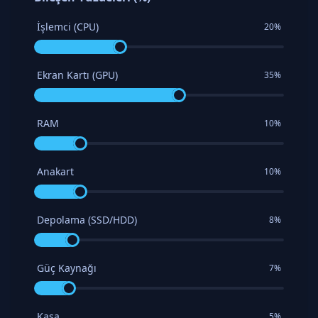
İşlemci (CPU)
20%
Ekran Kartı (GPU)
35%
RAM
10%
Anakart
10%
Depolama (SSD/HDD)
8%
Güç Kaynağı
7%
Kasa
5%