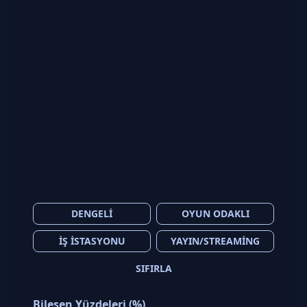
DENGELI
OYUN ODAKLI
İŞ İSTASYONU
YAYIN/STREAMING
SIFIRLA
Bileşen Yüzdeleri (%)