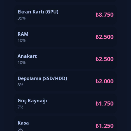
Ekran Kartı (GPU)
₺8.750
35%
RAM
₺2.500
10%
Anakart
₺2.500
10%
Depolama (SSD/HDD)
₺2.000
8%
Güç Kaynağı
₺1.750
7%
Kasa
₺1.250
5%