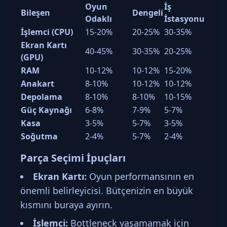
Oyun
İş
Bileşen
Dengeli
Odaklı
İstasyonu
İşlemci (CPU)
15-20%
20-25%
30-35%
Ekran Kartı
40-45%
30-35%
20-25%
(GPU)
RAM
10-12%
10-12%
15-20%
Anakart
8-10%
10-12%
10-12%
Depolama
8-10%
8-10%
10-15%
Güç Kaynağı
6-8%
7-9%
5-7%
Kasa
3-5%
5-7%
3-5%
Soğutma
2-4%
5-7%
2-4%
Parça Seçimi İpuçları
Ekran Kartı:
Oyun performansının en
önemli belirleyicisi. Bütçenizin en büyük
kısmını buraya ayırın.
İşlemci:
Bottleneck yaşamamak için