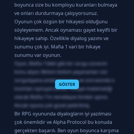
boyunca size bu komployu kuranları bulmaya
ve onları durdurmaya çalışıyorsunuz.
Oyunun çok özgün bir hikayesi olduğunu
söyleyemem. Ancak oynaması gayet keyifli bir
hikayeye sahip. Özellikle diyalog yazımı ve
sunumu çok iyi. Mafia 1 vari bir hikaye
sunumu var oyunun.
Oyun, Mafia 1'deki gibi bir sorgu sürecini
konu alıyor. Bölüm bölüm yaşananları sizi
sorgulayana anlatıyorsunuz ve sonrasında o
GÖSTER
kısımları oynuyorsunuz. Hikaye matematiği
olarak Mafia 1'in neredeyse birebir aynısı.
Ancak oyuna çok güzel yedirilmiş.
Bir RPG oyununda diyalogların iyi yazılması
çok önemlidir ve Alpha Protocol bu konuda
gerçekten başarılı. Ben oyun boyunca karşıma