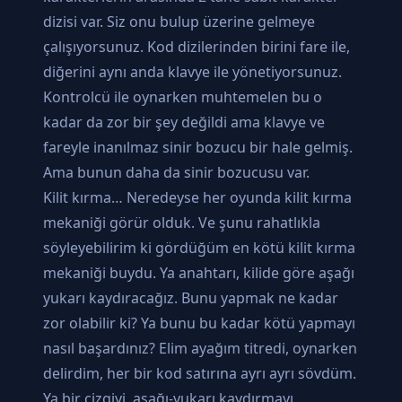
dizisi var. Siz onu bulup üzerine gelmeye
çalışıyorsunuz. Kod dizilerinden birini fare ile,
diğerini aynı anda klavye ile yönetiyorsunuz.
Kontrolcü ile oynarken muhtemelen bu o
kadar da zor bir şey değildi ama klavye ve
fareyle inanılmaz sinir bozucu bir hale gelmiş.
Ama bunun daha da sinir bozucusu var.
Kilit kırma… Neredeyse her oyunda kilit kırma
mekaniği görür olduk. Ve şunu rahatlıkla
söyleyebilirim ki gördüğüm en kötü kilit kırma
mekaniği buydu. Ya anahtarı, kilide göre aşağı
yukarı kaydıracağız. Bunu yapmak ne kadar
zor olabilir ki? Ya bunu bu kadar kötü yapmayı
nasıl başardınız? Elim ayağım titredi, oynarken
delirdim, her bir kod satırına ayrı ayrı sövdüm.
Ya bir çizgiyi, aşağı-yukarı kaydırmayı