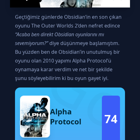
Geçtiğimiz günlerde Obsidian’in en son çıkan
oyunu The Outer Worlds 2’den nefret edince
“Acaba ben direkt Obsidian oyunlarını mı
sevemiyorum?”
diye düşünmeye başlamıştım.
Bu yüzden ben de Obsidian’in unutulmuş bir
oyunu olan 2010 yapımı Alpha Protocol’ü
oynamaya karar verdim ve net bir şekilde
şunu söyleyebilirim ki bu oyun gayet iyi.
Alpha
74
Protocol