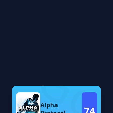
Alpha
74
Protocol