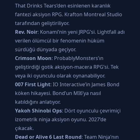
That Drinks Tears’den esinlenen karanlık
fantezi aksiyon RPG. Krafton Montreal Studio
tarafından geliştiriliyor.
Rev. Noir
: Konami’nin yeni JRPG’si. Lightfall adı
verilen ölümcül bir fenomenin hüküm
sürdüğü dünyada geçiyor.
Crimson Moon
: ProbablyMonsters’ın
geliştirdiği gotik aksiyon-macera RPG’si. Tek
veya iki oyunculu olarak oynanabiliyor.
007 First Light
: IO Interactive’in James Bond
köken hikayesi. Bond’un MI6’ya nasıl
katıldığını anlatıyor.
Yakoh Shinobi Ops
: Dört oyunculu çevrimiçi
izometrik ninja aksiyon oyunu. 2027’de
çıkacak.
Dead or Alive 6 Last Round
: Team Ninja’nın