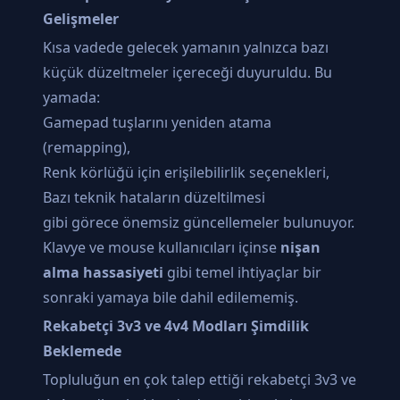
Gelişmeler
Kısa vadede gelecek yamanın yalnızca bazı
küçük düzeltmeler içereceği duyuruldu. Bu
yamada:
Gamepad tuşlarını yeniden atama
(remapping),
Renk körlüğü için erişilebilirlik seçenekleri,
Bazı teknik hataların düzeltilmesi
gibi görece önemsiz güncellemeler bulunuyor.
Klavye ve mouse kullanıcıları içinse
nişan
alma hassasiyeti
gibi temel ihtiyaçlar bir
sonraki yamaya bile dahil edilememiş.
Rekabetçi 3v3 ve 4v4 Modları Şimdilik
Beklemede
Topluluğun en çok talep ettiği rekabetçi 3v3 ve