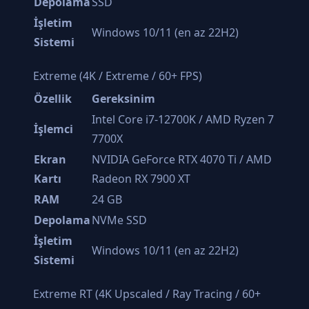
Depolama
SSD
İşletim
Windows 10/11 (en az 22H2)
Sistemi
Extreme (4K / Extreme / 60+ FPS)
Özellik
Gereksinim
Intel Core i7-12700K / AMD Ryzen 7
İşlemci
7700X
Ekran
NVIDIA GeForce RTX 4070 Ti / AMD
Kartı
Radeon RX 7900 XT
RAM
24 GB
Depolama
NVMe SSD
İşletim
Windows 10/11 (en az 22H2)
Sistemi
Extreme RT (4K Upscaled / Ray Tracing / 60+