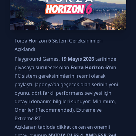
Forza Horizon 6 Sistem Gereksinimleri
Açıklandı
Playground Games,
19 Mayıs 2026
tarihinde
piyasaya sürülecek olan
Forza Horizon 6
‘nın
PC sistem gereksinimlerini resmi olarak
paylaştı. Japonya’da geçecek olan serinin yeni
oyunu, dört farklı performans seviyesi için
detaylı donanım bilgileri sunuyor: Minimum,
Önerilen (Recommended), Extreme ve
Extreme RT.
Açıklanan tabloda dikkat çeken en önemli
detay, oyunun
NVIDIA DLSS 4
,
AMD FSR 3+4