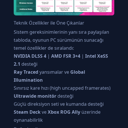
Teknik Özellikler ile Öne Çıkanlar
Sistem gereksinimlerinin yanı sıra paylaşılan
tabloda, oyunun PC sürümünün sunacağı
temel özellikler de sıralandı:
NVIDIA DLSS 4
|
AMD FSR 3+4
|
Intel XeSS
2.1
desteği
Ray Traced
yansımalar ve
Global
Illumination
Sınırsız kare hızı (high uncapped framerates)
Ultrawide monitör
desteği
Güçlü direksiyon seti ve kumanda desteği
Steam Deck
ve
Xbox ROG Ally
üzerinde
oynanabilirlik