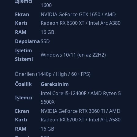
İşlemci
1600
Ekran
NVIDIA GeForce GTX 1650 / AMD
Kartı
Radeon RX 6500 XT / Intel Arc A380
RAM
16 GB
Depolama
SSD
İşletim
Windows 10/11 (en az 22H2)
Sistemi
Önerilen (1440p / High / 60+ FPS)
Özellik
Gereksinim
Intel Core i5-12400F / AMD Ryzen 5
İşlemci
5600X
Ekran
NVIDIA GeForce RTX 3060 Ti / AMD
Kartı
Radeon RX 6700 XT / Intel Arc A580
RAM
16 GB