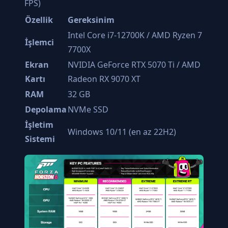
FPS)
Özellik
Gereksinim
Intel Core i7-12700K / AMD Ryzen 7
İşlemci
7700X
Ekran
NVIDIA GeForce RTX 5070 Ti / AMD
Kartı
Radeon RX 9070 XT
RAM
32 GB
Depolama
NVMe SSD
İşletim
Windows 10/11 (en az 22H2)
Sistemi