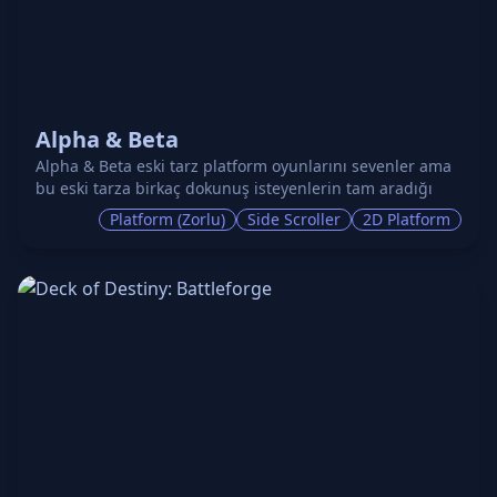
Alpha & Beta
Alpha & Beta eski tarz platform oyunlarını sevenler ama
bu eski tarza birkaç dokunuş isteyenlerin tam aradığı
türden bir 2d platform oyunudur, en önemli özellikleri
Platform (Zorlu)
Side Scroller
2D Platform
ise yüksek derecede zorluğu ve uzun bir oynanış süresi
ile doyurucu bir oyun deneyimi vaat etmesidir