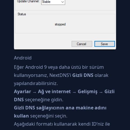
Android
Eğer Android 9 veya daha üstü bir sürüm
kullanıyorsanız, NextDNS’i
Gizli DNS
olarak
yapılandırabilirsiniz.
Ayarlar
→
Ağ ve internet
→
Gelişmiş
→
Gizli
DNS
seçeneğine gidin.
Gizli DNS sağlayıcının ana makine adını
kullan
seçeneğini seçin.
Aşağıdaki formatı kullanarak kendi ID’niz ile