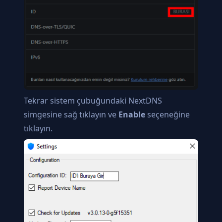
Tekrar sistem çubuğundaki NextDNS
simgesine sağ tıklayın ve
Enable
seçeneğine
tıklayın.