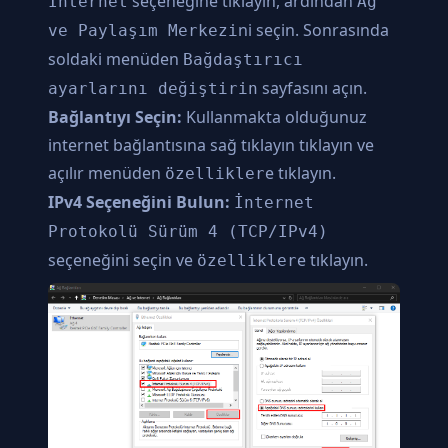
seçeneğine tıklayın, ardından
İnternet
Ağ
ni seçin. Sonrasında
ve Paylaşım Merkezi
soldaki menüden
Bağdaştırıcı
sayfasını açın.
ayarlarını değiştirin
Bağlantıyı Seçin:
Kullanmakta olduğunuz
internet bağlantısına sağ tıklayın tıklayın ve
açılır menüden
e tıklayın.
özellikler
IPv4 Seçeneğini Bulun:
İnternet
Protokolü Sürüm 4 (TCP/IPv4)
seçeneğini seçin ve
e tıklayın.
özellikler