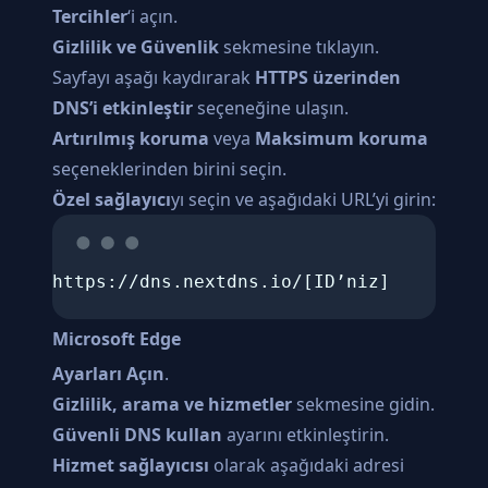
Tercihler
‘i açın.
Gizlilik ve Güvenlik
sekmesine tıklayın.
Sayfayı aşağı kaydırarak
HTTPS üzerinden
DNS’i etkinleştir
seçeneğine ulaşın.
Artırılmış koruma
veya
Maksimum koruma
seçeneklerinden birini seçin.
Özel sağlayıcı
yı seçin ve aşağıdaki URL’yi girin:
https://dns.nextdns.io/[ID’niz]
Microsoft Edge
Ayarları Açın
.
Gizlilik, arama ve hizmetler
sekmesine gidin.
Güvenli DNS kullan
ayarını etkinleştirin.
Hizmet sağlayıcısı
olarak aşağıdaki adresi