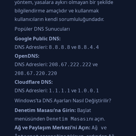
yöntem, yasalara aykırı olmayan bir şekilde
bilgilendirme amaçlıdır ve kullanmak
kullanıcıların kendi sorumluluğundadır.
Popüler DNS Sunucuları
Google Public DNS:
DNS Adresleri:
ve
8.8.8.8
8.8.4.4
OpenDNS:
DNS Adresleri:
ve
208.67.222.222
208.67.220.220
Cloudflare DNS:
DNS Adresleri:
ve
1.1.1.1
1.0.0.1
Windows’ta DNS Ayarları Nasıl Değiştirilir?
Denetim Masası’na Girin:
Başlat
menüsünden
nı açın.
Denetim Masası
Ağ ve Paylaşım Merkezi’ni Açın:
Ağ ve