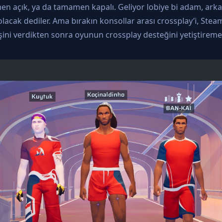
açık, ya da tamamen kapalı. Geliyor lobiye bi adam, arkası
ak dediler. Ama bırakın konsollar arası crossplay’i, Steam
ni verdikten sonra oyunun crossplay desteğini yetiştiremedi