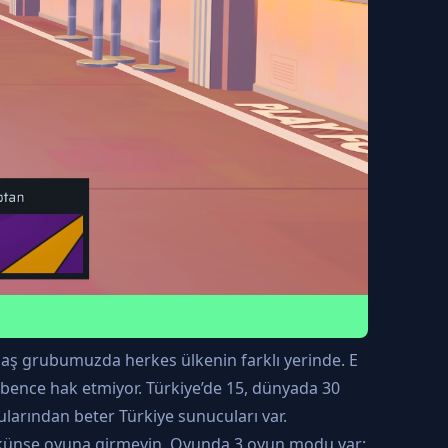
daş grubumuzda herkes ülkenin farklı yerinde. E
da bence hak etmiyor. Türkiye’de 15, dünyada 30
ularından beter Türkiye sunucuları var.
ümkünse oyuna girmeyin. Oyunda 3 oyun modu var: