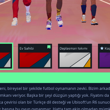
, bireysel bir şekilde futbol oynamanın zevki. Bizim arka
u imkanı veriyor. Başka bir şeyi düzgün yaptığı yok. Fiyatını 
çevirisi olan bir Türkçe dil desteği ve Ubisoft’un R6 sunuc
n. Tek başına bu oyun oynanmaz. Hatta tam ekip olmadan m