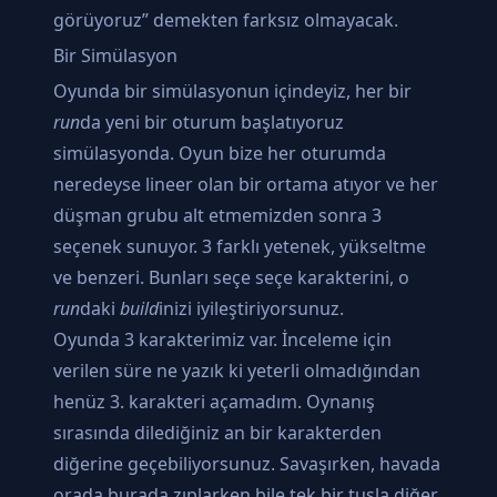
görüyoruz” demekten farksız olmayacak.
Bir Simülasyon
Oyunda bir simülasyonun içindeyiz, her bir
run
da yeni bir oturum başlatıyoruz
simülasyonda. Oyun bize her oturumda
neredeyse lineer olan bir ortama atıyor ve her
düşman grubu alt etmemizden sonra 3
seçenek sunuyor. 3 farklı yetenek, yükseltme
ve benzeri. Bunları seçe seçe karakterini, o
run
daki
build
inizi iyileştiriyorsunuz.
Oyunda 3 karakterimiz var. İnceleme için
verilen süre ne yazık ki yeterli olmadığından
henüz 3. karakteri açamadım. Oynanış
sırasında dilediğiniz an bir karakterden
diğerine geçebiliyorsunuz. Savaşırken, havada
orada burada zıplarken bile tek bir tuşla diğer