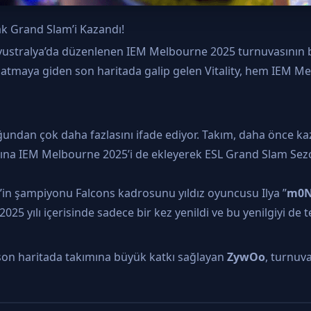
k Grand Slam’i Kazandı!
Avustralya’da düzenlenen IEM Melbourne 2025 turnuvasının bü
tmaya giden son haritada galip gelen Vitality, hem IEM Mel
uğundan çok daha fazlasını ifade ediyor. Takım, daha önce 
ına IEM Melbourne 2025’i de ekleyerek ESL Grand Slam Sezon
in şampiyonu Falcons kadrosunu yıldız oyuncusu Ilya ”
m0N
, 2025 yılı içerisinde sadece bir kez yenildi ve bu yenilgiyi de
e son haritada takımına büyük katkı sağlayan
ZywOo
, turnuv