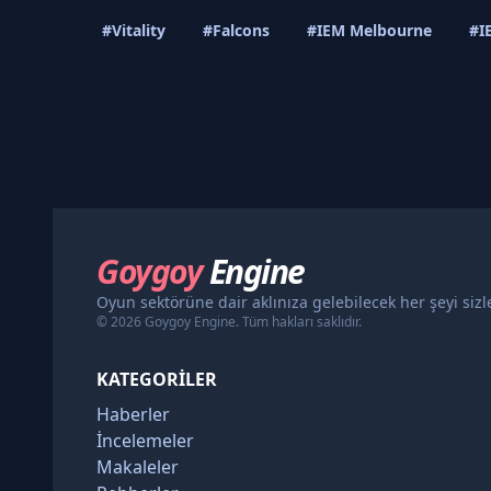
#Vitality
#Falcons
#IEM Melbourne
#I
Goygoy
Engine
Oyun sektörüne dair aklınıza gelebilecek her şeyi siz
© 2026 Goygoy Engine. Tüm hakları saklıdır.
KATEGORILER
Haberler
İncelemeler
Makaleler