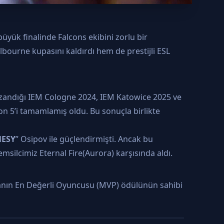
yük finalinde Falcons ekibini zorlu bir
bourne kupasını kaldırdı hem de prestijli ESL
kazandığı IEM Cologne 2024, IEM Katowice 2025 ve
 5’i tamamlamış oldu. Bu sonuçla birlikte
ESY
” Osipov ile güçlendirmişti. Ancak bu
 temsilcimiz Eternal Fire(Aurora) karşısında aldı.
anın En Değerli Oyuncusu (MVP) ödülünün sahibi