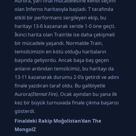
Aurora, yarı final mücadelesine kendi seçimi
olan Inferno haritasıyla başladı. T tarafında
etkili bir performans sergileyen ekip, bu
haritayı 13-6 kazanarak seride 1-0 öne geçti.
İkinci harita olan Train’de ise daha çekişmeli
bir mücadele yaşandı. Normalde Train,
temsilcimizin en kötü olduğu haritaların
başında geliyordu. Ancak başa baş geçen
anların ardından temsilcimiz, bu haritayı da
13-11 kazanarak durumu 2-0’a getirdi ve adını
finale yazdıran taraf oldu. Bu galibiyetle
Aurora
(Eternal Fire)
, Ocak ayından bu yana ilk
kez bir büyük turnuvada finale çıkma başarısı
gösterdi.
Finaldeki Rakip Moğolistan’dan The
MongolZ