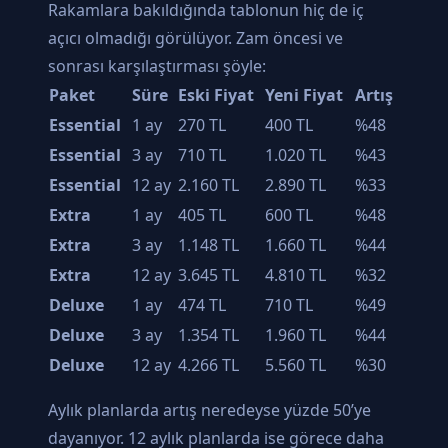
Rakamlara bakıldığında tablonun hiç de iç
açıcı olmadığı görülüyor. Zam öncesi ve
sonrası karşılaştırması şöyle:
Paket
Süre
Eski Fiyat
Yeni Fiyat
Artış
Essential
1 ay
270 TL
400 TL
%48
Essential
3 ay
710 TL
1.020 TL
%43
Essential
12 ay
2.160 TL
2.890 TL
%33
Extra
1 ay
405 TL
600 TL
%48
Extra
3 ay
1.148 TL
1.660 TL
%44
Extra
12 ay
3.645 TL
4.810 TL
%32
Deluxe
1 ay
474 TL
710 TL
%49
Deluxe
3 ay
1.354 TL
1.960 TL
%44
Deluxe
12 ay
4.266 TL
5.560 TL
%30
Aylık planlarda artış neredeyse yüzde 50’ye
dayanıyor. 12 aylık planlarda ise görece daha