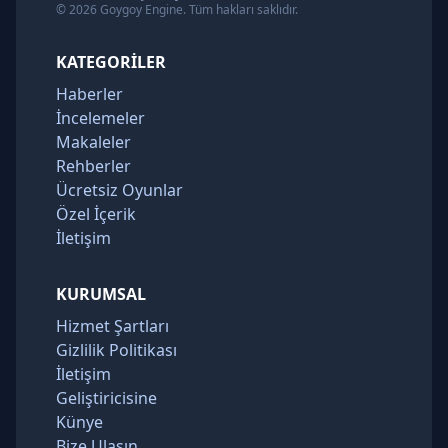
© 2026 Goygoy Engine. Tüm hakları saklıdır.
KATEGORILER
Haberler
İncelemeler
Makaleler
Rehberler
Ücretsiz Oyunlar
Özel İçerik
İletişim
KURUMSAL
Hizmet Şartları
Gizlilik Politikası
İletişim
Geliştiricisine
Künye
Bize Ulaşın