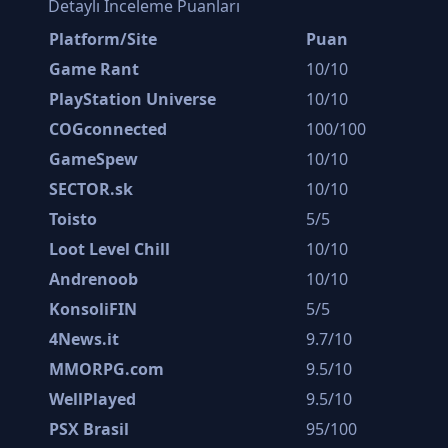
Detaylı İnceleme Puanları
Platform/Site
Puan
Game Rant
10/10
PlayStation Universe
10/10
COGconnected
100/100
GameSpew
10/10
SECTOR.sk
10/10
Toisto
5/5
Loot Level Chill
10/10
Andrenoob
10/10
KonsoliFIN
5/5
4News.it
9.7/10
MMORPG.com
9.5/10
WellPlayed
9.5/10
PSX Brasil
95/100