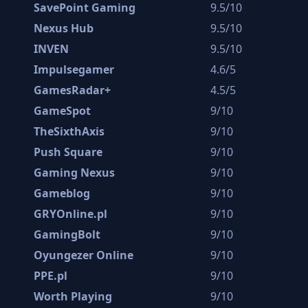
SavePoint Gaming
9.5/10
Nexus Hub
9.5/10
INVEN
9.5/10
Impulsegamer
4.6/5
GamesRadar+
4.5/5
GameSpot
9/10
TheSixthAxis
9/10
Push Square
9/10
Gaming Nexus
9/10
Gameblog
9/10
GRYOnline.pl
9/10
GamingBolt
9/10
Oyungezer Online
9/10
PPE.pl
9/10
Worth Playing
9/10