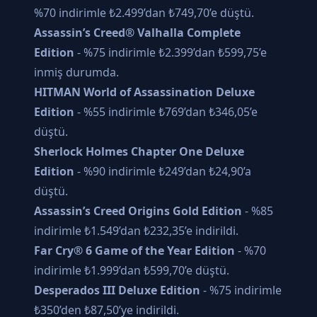
%70 indirimle ₺2.499’dan ₺749,70’e düştü.
Assassin’s Creed® Valhalla Complete
Edition
- %75 indirimle ₺2.399’dan ₺599,75’e
inmiş durumda.
HITMAN World of Assassination Deluxe
Edition
- %55 indirimle ₺769’dan ₺346,05’e
düştü.
Sherlock Holmes Chapter One Deluxe
Edition
- %90 indirimle ₺249’dan ₺24,90’a
düştü.
Assassin’s Creed Origins Gold Edition
- %85
indirimle ₺1.549’dan ₺232,35’e indirildi.
Far Cry® 6 Game of the Year Edition
- %70
indirimle ₺1.999’dan ₺599,70’e düştü.
Desperados III Deluxe Edition
- %75 indirimle
₺350’den ₺87,50’ye indirildi.