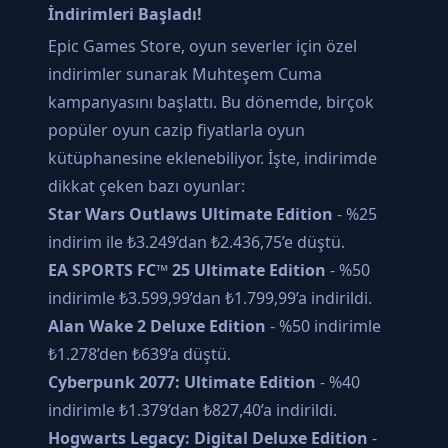
İndirimleri Başladı!
Epic Games Store, oyun severler için özel
indirimler sunarak Muhteşem Cuma
kampanyasını başlattı. Bu dönemde, birçok
popüler oyun cazip fiyatlarla oyun
kütüphanesine eklenebiliyor. İşte, indirimde
dikkat çeken bazı oyunlar:
Star Wars Outlaws Ultimate Edition
- %25
indirim ile ₺3.249’dan ₺2.436,75’e düştü.
EA SPORTS FC™ 25 Ultimate Edition
- %50
indirimle ₺3.599,99’dan ₺1.799,99’a indirildi.
Alan Wake 2 Deluxe Edition
- %50 indirimle
₺1.278’den ₺639’a düştü.
Cyberpunk 2077: Ultimate Edition
- %40
indirimle ₺1.379’dan ₺827,40’a indirildi.
Hogwarts Legacy: Digital Deluxe Edition
-