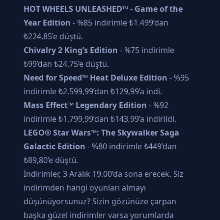
HOT WHEELS UNLEASHED™ - Game of the
Year Edition
- %85 indirimle ₺1.499’dan
₺224,85’e düştü.
Chivalry 2 King’s Edition
- %75 indirimle
₺99’dan ₺24,75’e düştü.
Need for Speed™ Heat Deluxe Edition
- %95
indirimle ₺2.599,99’dan ₺129,99’a indi.
Mass Effect™ Legendary Edition
- %92
indirimle ₺1.799,99’dan ₺143,99’a indirildi.
LEGO® Star Wars™: The Skywalker Saga
Galactic Edition
- %80 indirimle ₺449’dan
₺89,80’e düştü.
İndirimler, 3 Aralık 19.00’da sona erecek. Siz
indirimden hangi oyunları almayı
düşünüyorsunuz? Sizin gözünüze çarpan
başka güzel indirimler varsa yorumlarda