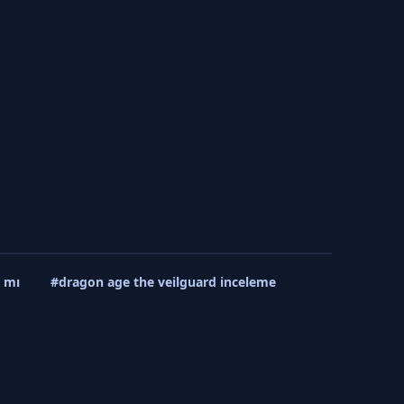
r mı
#dragon age the veilguard inceleme