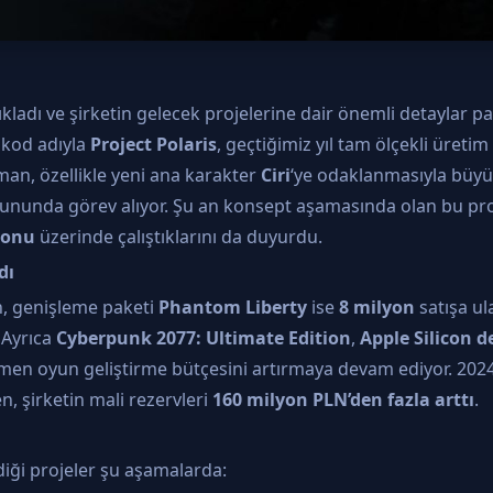
çıkladı ve şirketin gelecek projelerine dair önemli detaylar pa
, kod adıyla
Project Polaris
, geçtiğimiz yıl tam ölçekli üret
man, özellikle yeni ana karakter
Ciri
‘ye odaklanmasıyla büyük
ununda görev alıyor. Şu an konsept aşamasında olan bu pr
yonu
üzerinde çalıştıklarını da duyurdu.
dı
, genişleme paketi
Phantom Liberty
ise
8 milyon
satışa ul
 Ayrıca
Cyberpunk 2077: Ultimate Edition
,
Apple Silicon d
ğmen oyun geliştirme bütçesini artırmaya devam ediyor. 2024 
, şirketin mali rezervleri
160 milyon PLN’den fazla arttı
.
iği projeler şu aşamalarda: