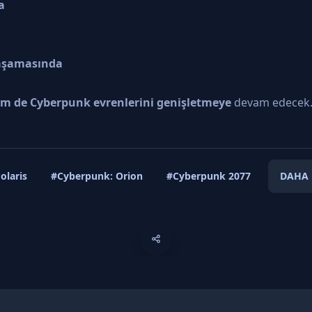
a
aşamasında
m de Cyberpunk evrenlerini genişletmeye
devam edecek. Ö
olaris
#Cyberpunk: Orion
#Cyberpunk 2077
DAHA 