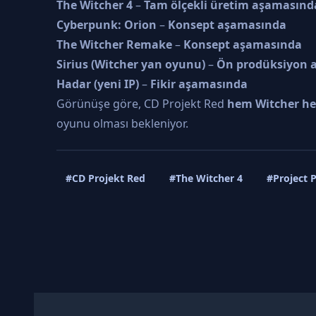
The Witcher 4
–
Tam ölçekli üretim aşamasınd
Cyberpunk: Orion
–
Konsept aşamasında
The Witcher Remake
–
Konsept aşamasında
Sirius (Witcher yan oyunu)
–
Ön prodüksiyon 
Hadar (yeni IP)
–
Fikir aşamasında
Görünüşe göre, CD Projekt Red
hem Witcher he
oyunu olması bekleniyor.
#CD Projekt Red
#The Witcher 4
#Project P