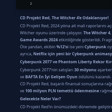
CD Projekt Red, The Witcher 4’e Odaklanıyor!
CD Projekt Red, 2024 yılına ait mali raporlarını a
Witcher oyunu üzerinde çalışıyor.
The Witcher 4
Game Awards 2024
etkinliğinde gösterildi. Frag
Öte yandan, ekibin
%12’si
ise yeni
Cyberpunk
oy
ayrıca,
Netflix için yeni bir Cyberpunk animas
Cyberpunk 2077 ve Phantom Liberty Rekor Kır
Cyberpunk 2077’nin satışları
30 milyonu
aşarken
ve
BAFTA En İyi Gelişen Oyun
ödülünü kazandı.
CD Projekt Red, başarılı finansal sonuçlarına ra
ve
100 milyon PLN temettü ödenmesine
rağmen
Gelecekte Neler Var?
CD Projekt Red’in önümüzdeki dönemde geliştird