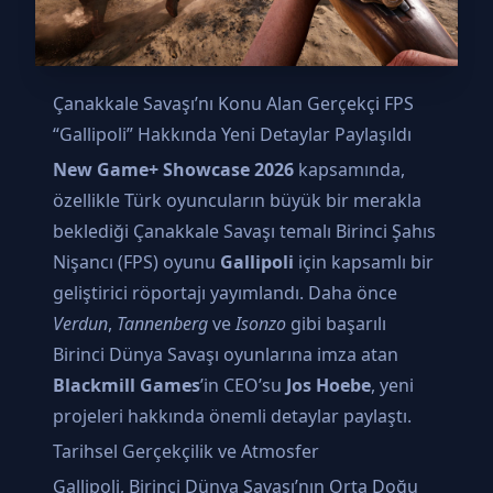
Çanakkale Savaşı’nı Konu Alan Gerçekçi FPS
“Gallipoli” Hakkında Yeni Detaylar Paylaşıldı
New Game+ Showcase 2026
kapsamında,
özellikle Türk oyuncuların büyük bir merakla
beklediği Çanakkale Savaşı temalı Birinci Şahıs
Nişancı (FPS) oyunu
Gallipoli
için kapsamlı bir
geliştirici röportajı yayımlandı. Daha önce
Verdun
,
Tannenberg
ve
Isonzo
gibi başarılı
Birinci Dünya Savaşı oyunlarına imza atan
Blackmill Games
’in CEO’su
Jos Hoebe
, yeni
projeleri hakkında önemli detaylar paylaştı.
Tarihsel Gerçekçilik ve Atmosfer
Gallipoli, Birinci Dünya Savaşı’nın Orta Doğu