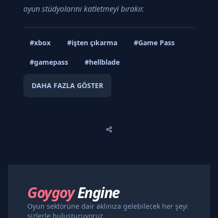
oyun stüdyolarını katletmeyi bırakır.
#xbox
#işten çıkarma
#Game Pass
#gamepass
#hellblade
DAHA FAZLA GÖSTER
Goygoy
Engine
Oyun sektörüne dair aklınıza gelebilecek her şeyi
sizlerle buluşturuyoruz.